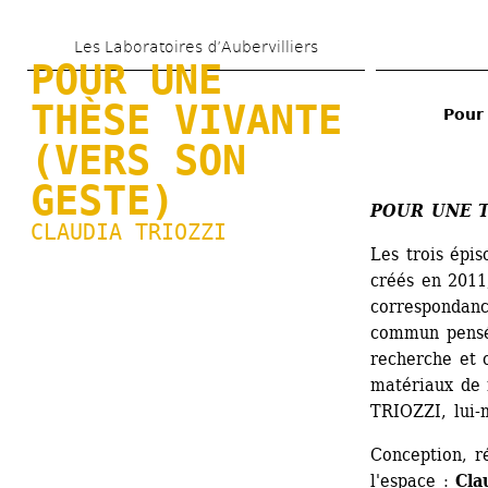
Aller 
Les Laboratoires d’Aubervilliers
au 
POUR UNE 
contenu 
THÈSE VIVANTE 
Pour 
principal
(VERS SON 
GESTE)
POUR UNE T
CLAUDIA TRIOZZI
Les trois épis
créés en 2011
correspondanc
commun pensé
recherche et c
matériaux de 
TRIOZZI, lui-
Conception, ré
l'espace : 
Cla