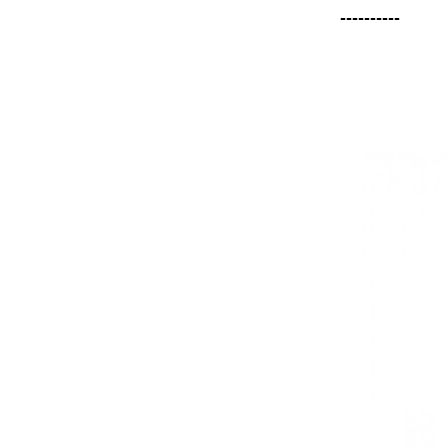
----------