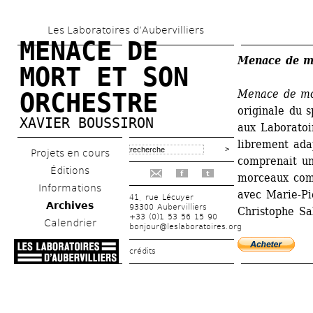
Aller 
Les Laboratoires d’Aubervilliers
au 
MENACE DE 
contenu 
Menace de mo
MORT ET SON 
principal
Menace de mor
ORCHESTRE
originale du 
XAVIER BOUSSIRON
aux Laboratoir
librement ada
Projets en cours
comprenait un
Éditions
f
t
morceaux compo
Informations
avec Marie-Pie
41, rue Lécuyer
Archives
93300 Aubervilliers
Christophe Sa
+33 (0)1 53 56 15 90
Calendrier
bonjour@leslaboratoires.org
crédits