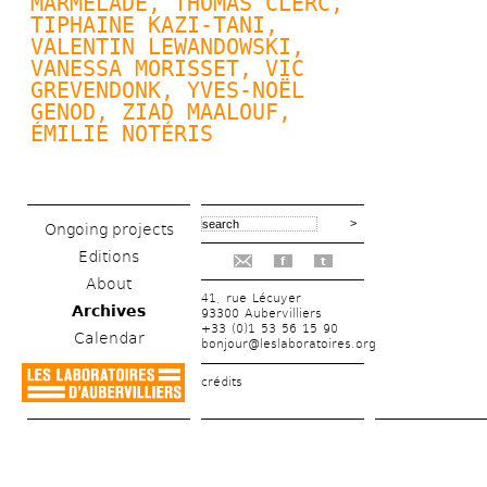
MARMELADE, 
THOMAS CLERC
, 
TIPHAINE KAZI-TANI, 
VALENTIN LEWANDOWSKI
, 
VANESSA MORISSET, VIC 
GREVENDONK, 
YVES-NOËL 
GENOD
, ZIAD MAALOUF, 
ÉMILIE NOTÉRIS
Ongoing projects
Editions
f
t
About
41, rue Lécuyer
Archives
93300 Aubervilliers
+33 (0)1 53 56 15 90
Calendar
bonjour@leslaboratoires.org
crédits