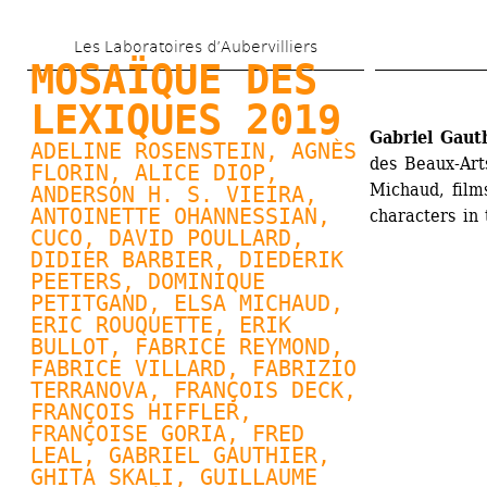
Skip 
Les Laboratoires d’Aubervilliers
to 
MOSAÏQUE DES 
main 
LEXIQUES 2019
content
Gabriel Gaut
ADELINE ROSENSTEIN, 
AGNÈS 
des Beaux-Arts
FLORIN
, 
ALICE DIOP
, 
Michaud, film
ANDERSON H. S. VIEIRA, 
ANTOINETTE OHANNESSIAN
, 
characters in
CUCO
, 
DAVID POULLARD
, 
DIDIER BARBIER, 
DIEDERIK 
PEETERS
, 
DOMINIQUE 
PETITGAND
, 
ELSA MICHAUD
, 
ERIC ROUQUETTE, 
ERIK 
BULLOT
, FABRICE REYMOND, 
FABRICE VILLARD
, FABRIZIO 
TERRANOVA, FRANÇOIS DECK, 
FRANÇOIS HIFFLER, 
FRANÇOISE GORIA
, FRED 
LEAL, 
GABRIEL GAUTHIER
, 
GHITA SKALI, 
GUILLAUME 