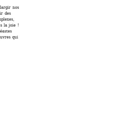
argir nos 
r des 
plexes, 
 la joie ! 
éastes 
uvres qui 