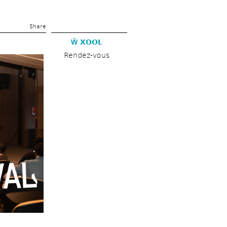
Share 
Ẅ XOOL
Rendez-vous