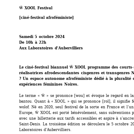
Ẅ XOOL Festival
[ciné-festival afroféministe]
Samedi 5 octobre 2024 
De 10h à 22h
Aux Laboratoires d'Aubervilliers
Le ciné-festival biannuel Ẅ XOOL programme des courts-
réalisatrices afrodescendantes cisgenres et transgenres No
? Un espace autonome afroféministe dédié à la pluralité d
expériences féminines Noires.
Le terme « Ẅ » se prononce [wou] et évoque le regard en la
bantou. Quant à « XOOL » qui se prononce [rol], il signifie f
wolof. Né en 2020, seul festival de la sorte en France et l’un
Europe, Ẅ XOOL est porté bénévolement, sans subventions pu
avec une billetterie aux tarifs accessibles et aspire à s’ancr
Saint-Denis. La troisième édition se déroulera le 5 octobre 20
Laboratoires d’Aubervilliers.