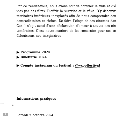
Par ce rendez-vous, nous avons soif de combler le vide et d’él
vies par ces films. D’offrir la surprise et le rêve. D’y découvri
territoires intérieurs inexplorés afin de nous comprendre com
contradictoires et riches. De faire l’éloge de ces cinémas dans
Car il s’agit aussi d’une déclaration d’amour à toutes ces cin
téméraires. C’est notre manière de les remercier pour ces œ
éblouissent nos imaginaires
▶ 
Programme 2024
▶ 
Billetterie 2024
▶ Compte instagram du festival : 
@wxoolfestival
........................................................
Informations pratiques
t
Samedi 5 octobre 2024