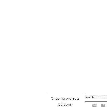
Ongoing projects
Editions
f