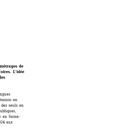
métrages de 
ires. L’idée 
es 
ngues 
éminin en 
 des seuls en 
bliques, 
er en Seine-
24 aux 