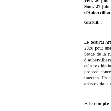
Ven. 26 juin 
Sam. 27 juin 
d'Aubervillier
Gratuit !
Le festival Ar
2026 pour une 
Stade de la ru
d’Aubervillier
cultures hip-ho
propose concer
tous·tes. Un 
artistes dans 
✶ 
le compte 