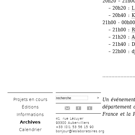
20h20 – 21h00
– 20h20 : 
L
– 20h40 : 
K
21h00 - 00h00
– 21h00 : 
R
– 21h20 : 
A
– 21h40 : DI
– 22h00 : dj
.....................
Un événement a
Projets en cours
département d
Éditions
f
t
France et la P
Informations
41, rue Lécuyer
Archives
93300 Aubervilliers
+33 (0)1 53 56 15 90
Calendrier
bonjour@leslaboratoires.org