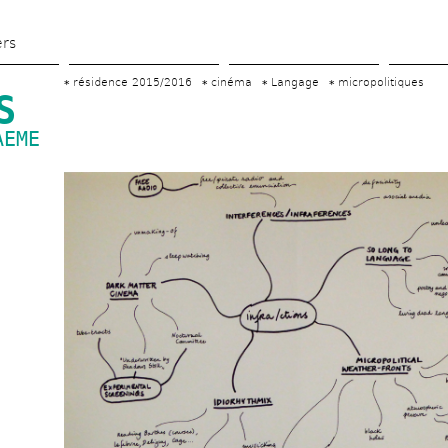
Aller 
au 
ers
contenu 
résidence 2015/2016
cinéma
Langage
micropolitiques
principal
S
EME 