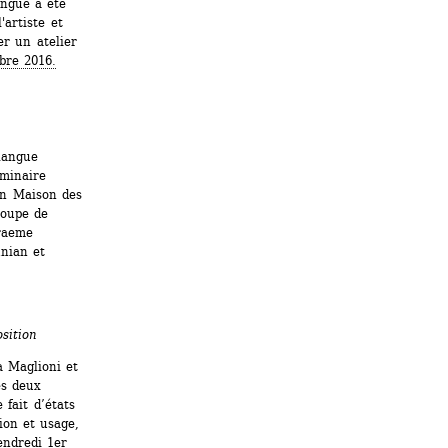
ngue a été 
artiste et 
r un atelier 
bre 2016.
angue 
inaire 
on Maison des 
oupe de 
raeme 
ian et 
sition
 Maglioni et 
s deux 
fait d’états 
on et usage, 
endredi 1er 