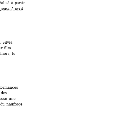
alisé à partir 
 
jeudi 7 avril 
Silvia 
 film 
iers, le 
formances 
des 
posé une 
du naufrage, 