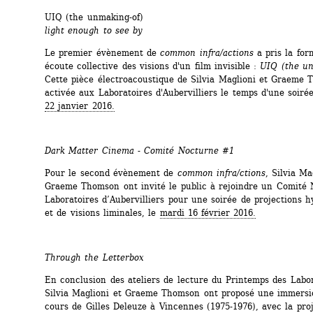
UIQ (the unmaking-of)
light enough to see by
Le premier évènement de 
common infra/actions
a pris la for
écoute collective des visions d'un film invisible : 
UIQ (the un
Cette pièce électroacoustique de Silvia Maglioni et Graeme 
activée aux Laboratoires d'Aubervilliers le temps d'une soirée
22 janvier 2016.
Dark Matter Cinema - Comité Nocturne #1
Pour le second évènement de 
common infra/ctions
, Silvia Mag
Graeme Thomson ont invité le public à rejoindre un Comité 
Laboratoires d’Aubervilliers pour une soirée de projections h
et de visions liminales, le 
mardi 16 février 2016.
Through the Letterbox
En conclusion des ateliers de lecture du Printemps des Labor
Silvia Maglioni et Graeme Thomson ont proposé une immersio
cours de Gilles Deleuze à Vincennes (1975-1976), avec la proj