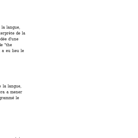
la langue, 
erprète de la 
dée d'une 
e "the 
a eu lieu le 
la langue, 
ra a mener 
grammé le 