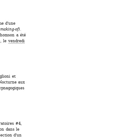
me d'une 
making-of)
. 
Thomson a été 
, le 
vendredi 
lioni et 
Nocturne aux 
ypnagogiques 
atoires #4, 
n dans le 
ection d'un 