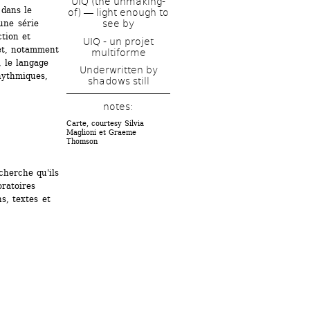
UIQ (the unmaking-
dans le 
of) ― light enough to 
see by
ne série 
ion et 
UIQ - un projet 
et, notamment 
multiforme
 le langage 
Underwritten by 
hythmiques, 
shadows still
notes: 
Carte, courtesy Silvia 
Maglioni et Graeme 
Thomson
herche qu'ils 
ratoires 
, textes et 