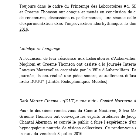
Toujours dans le cadre du Printemps des Laboratoires #4, Sil
et Graeme Thomson ont conçus et menés en conclusion de c
de rencontres, discussions et performances, une séance collec
d'expérimentation dans l'improvisation idiorhythmique, le 
dim
2016
. 
Lullabye to Language
A l'occasion de leur résidence aux Laboratoires d'Aubervilliers
Maglioni et Graeme Thomson ont assisté à la Journée Interna
Langues Maternelles organisée par la Ville d'Aubervilliers. De
journée, ils ont réalisé une pièce sonore, actuellement diffusé
radio 
DUUU* [Unités Radiophoniques Mobiles]
.
Dark Matter Cinema - 
t(OUT)e une nuit - Comité Nocturne 
Pour le deuxième rendez-vous du Comité Nocturne, Silvia Mag
Graeme Thomson ont convoqué les esprits tutélaires de Jacque
Chantal Akerman et convié le public à faire l’expérience d’un
hypnagogique nourrie de visions collectives. Ce rendez-vous a
la nuit du 
vendredi 8 juillet 2016
.