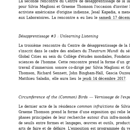
La seconde rencontre du Centre de désapprentissage de la la
pour Silvia Maglioni et Graeme Thomson l'occasion d'inviter l'
activiste américaine d'origine indienne, Jesal Kapadia, a mene
aux Laboratoires
. 
La rencontre a eu lieu le 
samedi 17 décem
Désapprentissage #3 : Unlearning Listening
La troisième rencontre du Centre de désapprentissage de la l
s'inscrit dans le cadre des ateliers du 
Theatrum Mundi
du sém
Global Cities au sein du Collège d'études mondiales, Fondati
sciences de l'homme. Cette rencontre prend la forme d’un gr
travail d’immersion sonore co-dirigé par Silvia Maglioni et G
Thomson, Richard Sennett, John Bingham-Hall, Gascia Ouzoun
Matthieu Saladin, elle aura lieu le 
jeudi 14 décembre 2017
.
Circumference of the (Common) Birds ― Vernissage de l'expo
Le dernier acte de la résidence 
common infra/ctions
de Silvia
Graeme Thomson prend la forme d’une exposition qui relie le
phases principales de leur recherche autour d'un infra-monde 
de seuils entre formes et langages, œuvres et outils, producti
arts de faire et de défaire. L'exposition est programmée du 
v