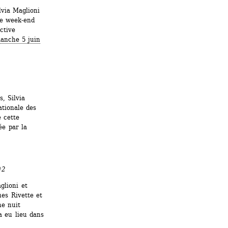
via Maglioni 
e week-end 
tive 
anche 5 juin 
, Silvia 
tionale des 
 cette 
e par la 
#2
lioni et 
s Rivette et 
e nuit 
 eu lieu dans 