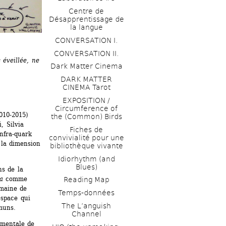
Centre de 
Désapprentissage de 
la langue
CONVERSATION I. 
CONVERSATION II.
éveillée, ne 
Dark Matter Cinema
DARK MATTER 
CINEMA Tarot
EXPOSITION / 
Circumference of 
10-2015) 
the (Common) Birds
 Silvia 
Fiches de 
fra-quark 
convivialité pour une 
la dimension 
bibliothèque vivante
Idiorhythm (and 
Blues) 
s de la 
ra
comme 
Reading Map
maine de 
Temps-données
space qui 
The L’anguish 
muns.
Channel 
mentale de 