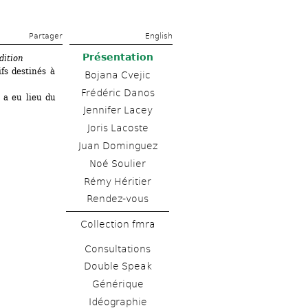
Partager 
English
Présentation
dition 
fs destinés à 
Bojana Cvejic
Frédéric Danos
a eu lieu du 
Jennifer Lacey
Joris Lacoste
Juan Dominguez
Noé Soulier
Rémy Héritier
Rendez-vous
Collection fmra
Consultations
Double Speak
Générique
Idéographie