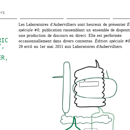
Aller 
au 
ers
contenu 
Les Laboratoires d’Aubervilliers sont heureux de présenter 
É
principal
spéciale #0
, publication rassemblant un ensemble de dispositi
une production de discours en direct. Elle est performée 
IC 
occasionnellement dans divers contextes. 
Édition spéciale #0
Y
, 
29 avril au 1er mai 2011 aux Laboratoires d'Aubervilliers.
ER
, 