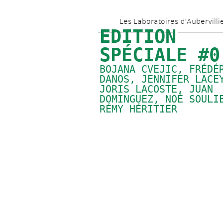
Les Laboratoires d’Aubervilli
EDITION 
SPÉCIALE #0
BOJANA CVEJIC
, 
FRÉDÉR
DANOS
, 
JENNIFER LACE
JORIS LACOSTE
, 
JUAN 
DOMINGUEZ
, 
NOÉ SOULI
RÉMY HÉRITIER