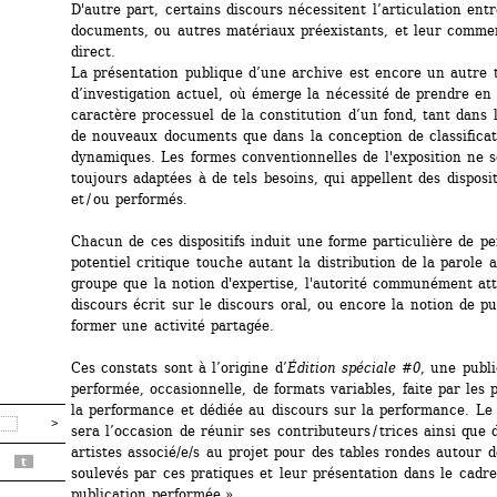
D'autre part, certains discours nécessitent l’articulation entre
documents, ou autres matériaux préexistants, et leur commen
direct. 
La présentation publique d’une archive est encore un autre t
d’investigation actuel, où émerge la nécessité de prendre en 
caractère processuel de la constitution d’un fond, tant dans l’
de nouveaux documents que dans la conception de classificati
dynamiques. Les formes conventionnelles de l'exposition ne s
toujours adaptées à de tels besoins, qui appellent des dispositi
et / ou performés. 
Chacun de ces dispositifs induit une forme particulière de pe
potentiel critique touche autant la distribution de la parole a
groupe que la notion d'expertise, l'autorité communément att
discours écrit sur le discours oral, ou encore la notion de pu
former une activité partagée.
Ces constats sont à l’origine d’
Édition spéciale #0
, une publi
performée, occasionnelle, de formats variables, faite par les p
la performance et dédiée au discours sur la performance. Le
sera l’occasion de réunir ses contributeurs / trices ainsi que d
artistes associé/e/s au projet pour des tables rondes autour d
t
soulevés par ces pratiques et leur présentation dans le cadre
publication performée.»