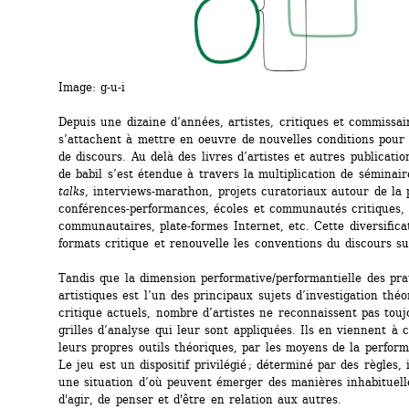
Image:
g-u-i
Depuis une dizaine d’années, artistes, critiques et commissair
s’attachent à mettre en oeuvre de nouvelles conditions pour 
de discours. Au delà des livres d’artistes et autres publication
de babil s’est étendue à travers la multiplication de séminair
talks
, interviews-marathon, projets curatoriaux autour de la p
conférences-performances, écoles et communautés critiques, 
communautaires, plate-formes Internet, etc. Cette diversificat
formats critique et renouvelle les conventions du discours sur 
Tandis que la dimension performative/performantielle des prat
artistiques est l’un des principaux sujets d’investigation théor
critique actuels, nombre d’artistes ne reconnaissent pas toujo
grilles d’analyse qui leur sont appliquées. Ils en viennent à c
leurs propres outils théoriques, par les moyens de la perform
Le jeu est un dispositif privilégié ; déterminé par des règles, i
une situation d’où peuvent émerger des manières inhabituelle
d'agir, de penser et d'être en relation aux autres. 