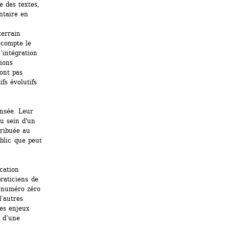
 des textes, 
taire en 
errain 
compte le 
intégration 
ons 
ont pas 
fs évolutifs 
nsée. Leur 
u sein d'un 
ribuée au 
blic que peut 
cation 
raticiens de 
 numéro zéro 
’autres 
es enjeux 
 d’une 