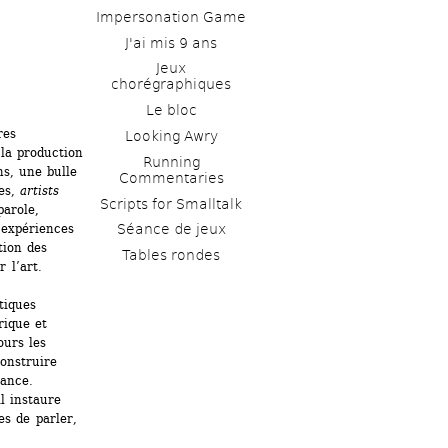
Impersonation Game
J'ai mis 9 ans
Jeux 
chorégraphiques
Le bloc
es 
Looking Awry
la production 
Running 
s, une bulle 
Commentaries
es, 
artists 
Scripts for Smalltalk 
arole, 
expériences 
Séance de jeux
ion des 
Tables rondes
l’art. 
iques 
ique et 
urs les 
onstruire 
ance. 
l instaure 
s de parler, 