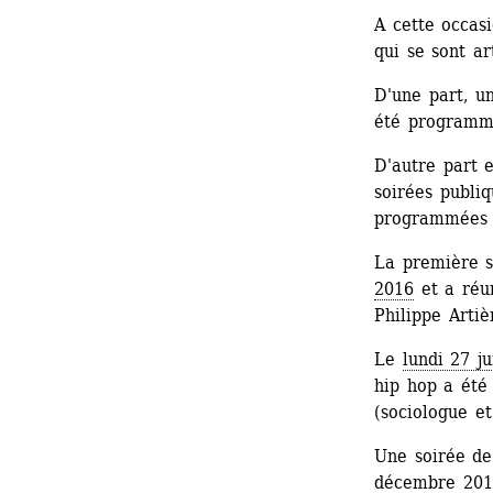
A cette occasi
qui se sont ar
D'une part, un
été programmé
D'autre part 
soirées publiq
programmées t
La première s
2016
et a réun
Philippe Artiè
Le 
lundi 27 j
hip hop a été
(sociologue e
Une soirée de
décembre 201