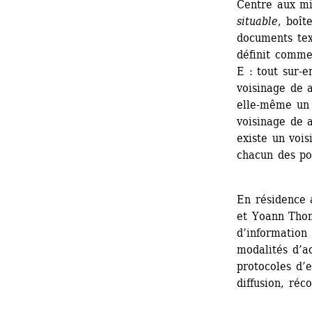
Centre aux mis
situable
, boît
documents text
définit comme
E : tout sur-
voisinage de a
elle-même un v
voisinage de a
existe un vois
chacun des po
En résidence 
et Yoann Tho
d’information 
modalités d’a
protocoles d’e
diffusion, réc