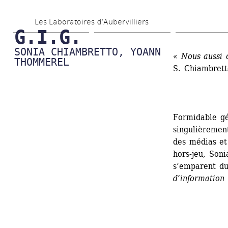
Aller 
Les Laboratoires d’Aubervilliers
au 
G.I.G.
contenu 
SONIA CHIAMBRETTO, YOANN 
« Nous aussi 
principal
THOMMEREL
S. Chiambrett
Formidable gé
singulièrement
des médias et 
hors-jeu, Son
s’emparent du
d’information 