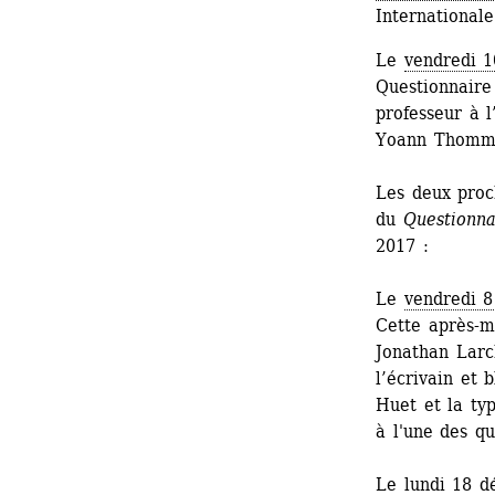
International
Le 
vendredi 1
Questionnaire
professeur à l
Yoann Thomme
Les deux proc
du 
Questionna
2017 :
Le 
vendredi 
Cette après-mi
Jonathan Larc
l’écrivain et 
Huet et la ty
à l'une des q
Le 
lundi 18 