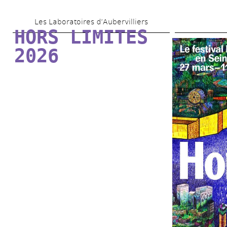
Aller 
Les Laboratoires d’Aubervilliers
au 
HORS LIMITES 
contenu 
2026
principal