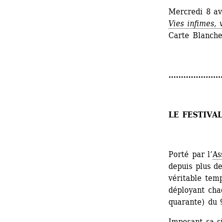
Mercredi 8 av
Vies infimes, 
Carte Blanche
.....................
LE FESTIVA
Porté par l’
As
depuis plus de
véritable temp
déployant chaq
quarante) du 9
Imposant sa si