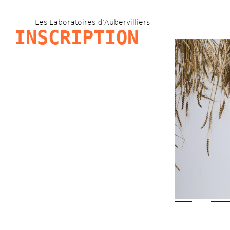
Aller 
Les Laboratoires d’Aubervilliers
au 
INSCRIPTION
contenu 
principal