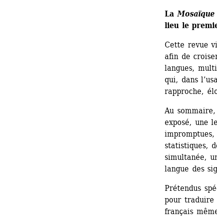
La 
Mosaïque 
lieu le prem
Cette revue vi
afin de croise
langues, multi
qui, dans l’us
rapproche, él
Au sommaire, 
exposé, une le
impromptues, 
statistiques, 
simultanée, un
langue des sig
Prétendus spéc
pour traduire 
français même)