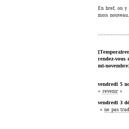
En bref, on y 
mois nouveau
.....................
[Temporaireme
rendez-vous 
mi-novembre
vendredi 5 
« 
revenir
»
vendredi 3 
« 
ne pas tra
.....................