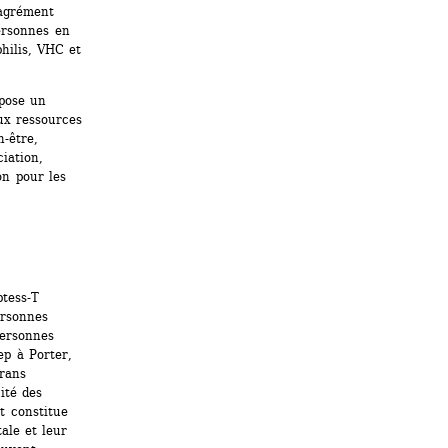
agrément 
rsonnes en 
ilis, VHC et 
pose un 
x ressources 
-être, 
iation, 
n pour les 
tess-T 
rsonnes 
ersonnes 
p à Porter, 
rans 
té des 
 constitue 
le et leur 