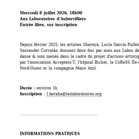
Mercredi 8 juillet 2026, 18h00
Aux Laboratoires d'Aubervilliers
Entrée libre, sur inscription 
Depuis février 2025, les artistes Shereya, Lucía García Pullés
Santander Corvalán donnent deux fois par mois aux Labos des
danse & soin menés dans le cadre du projet d'actions artistiq
par l'association Acceptess-T, l'hôpital Bichat, le CoReSS IÎe-
Nord-Ouest et la compagnie Mano Azul.
Durée : 
environ 1h
Inscription
: 
l.beraha@leslaboratoires.org
...............................................................
INFORMATIONS PRATIQUES