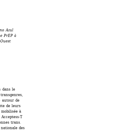
o Azul 
e PrEP à 
-Ouest
 dans le 
transgenres, 
e autour de 
te de leurs 
 mobilisée à 
 Acceptess-T 
nnes trans. 
nationale des 