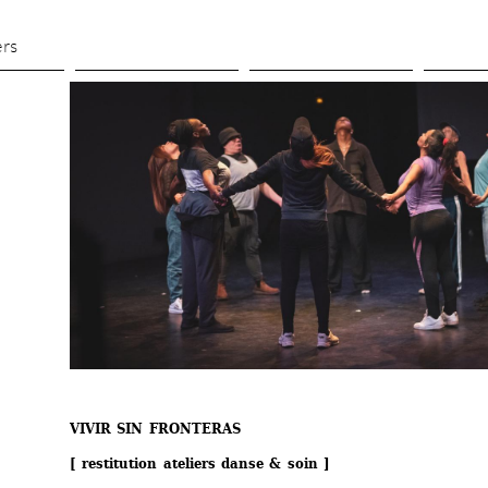
Aller 
au 
ers
contenu 
principal
VIVIR SIN FRONTERAS
[ restitution ateliers danse & soin ]