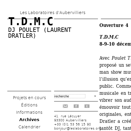
Aller 
Les Laboratoires d’Aubervilliers
au 
T.D.M.C
contenu 
Ouverture 4
DJ POULET (LAURENT 
principal
DRATLER)
T.D.M.C
8-9-10 déce
Avec 
Poulet 
proposé un se
man show music
l’illusion qu’
public. Comme
musicale en t
Projets en cours
vibrer son au
Éditions
émouvoir tout
f
t
Informations
originales, en
41, rue Lécuyer
Archives
93300 Aubervilliers
Dratler a cré
+33 (0)1 53 56 15 90
Calendrier
tantôt DJ, tan
bonjour@leslaboratoires.org