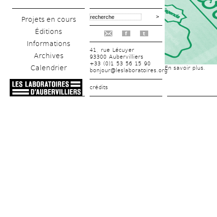
Projets en cours
Éditions
f
t
Informations
41, rue Lécuyer
Archives
93300 Aubervilliers
+33 (0)1 53 56 15 90
Calendrier
En savoir plus.
bonjour@leslaboratoires.org
crédits