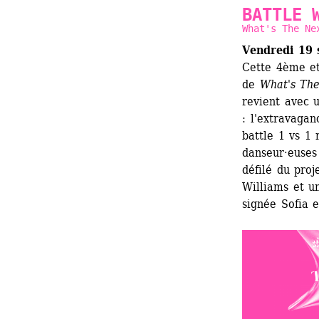
BATTLE 
What's The Ne
Vendredi 19 
Cette 4ème et
de 
What's The
revient avec 
: l'extravaga
battle 1 vs 1 
danseur·euses 
défilé du proj
Williams et u
signée Sofia e