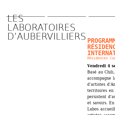
Aller 
au 
LES 
contenu 
LABORATOIRES 
principal
D’AUBERVILLIERS 
PROGRAMM
RÉSIDENC
INTERNA
Résidences Cu
Vendredi 4 s
Basé au Chili
­accompagne la
d’artistes d’A
territoires en
persistent d’a
et savoirs. En
Labos accueill