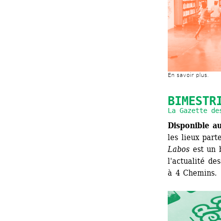
En savoir plus.
BIMESTR
La Gazette de
Disponible a
les lieux part
Labos
est un b
l'actualité de
à 4 Chemins.