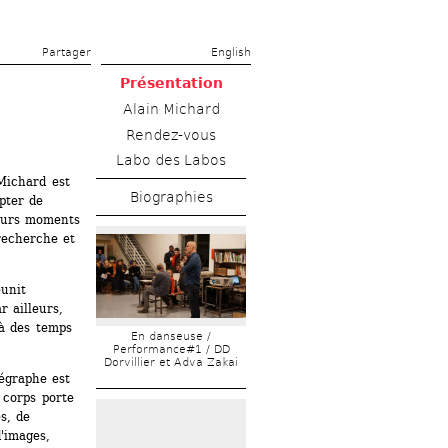
Partager 
English
Présentation
Alain Michard
Rendez-vous
Labo des Labos
Michard est 
Biographies
pter de 
eurs moments 
recherche et 
unit 
 ailleurs, 
à des temps 
En danseuse / 
Performance#1 / DD 
Dorvillier et Adva Zakai
égraphe est 
corps porte 
, de 
'images, 