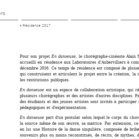
Aller 
au 
ers
contenu 
Résidence 2017
principal
Pour son projet 
En danseuse
, le chorégraphe-cinéaste Alain 
accueilli en résidence aux Laboratoires d’Aubervilliers à com
décembre 2016. Ce temps de résidence est composé de plusi
qui construisent et articulent le projet entre la création, la 
les restitutions publiques.
En danseuse
est un espace de collaboration artistique, qui ré
plusieurs chorégraphes et des artistes d'autres disciplines. Par
des étudiants et des jeunes artistes sont invités à participer 
pédagogiques et d'expérimentation.
En danseuse
part d'un postulat selon lequel le corps du chor
la source même de son œuvre, sa matrice. Par extension, ce 
en lui une Histoire de la danse singulière, composée de bribes
souvenirs plus ou moins reconstitués, de récits, de mythes, d