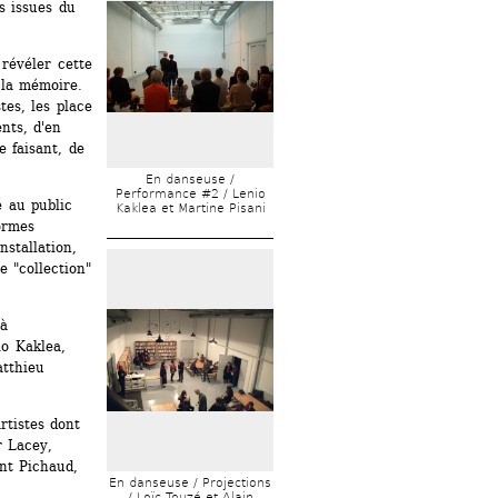
s issues du 
révéler cette 
la mémoire. 
es, les place 
ts, d'en 
 faisant, de 
En danseuse / 
Performance #2 / Lenio 
 au public 
Kaklea et Martine Pisani 
rmes 
stallation, 
 "collection" 
à 
o Kaklea, 
tthieu 
tistes dont 
 Lacey, 
t Pichaud, 
En danseuse / Projections 
/ Loïc Touzé et Alain 