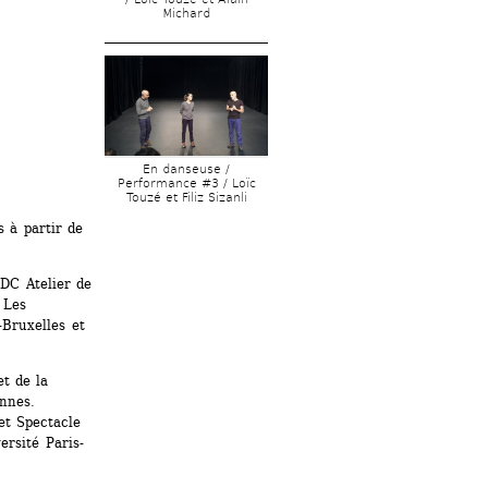
Michard
En danseuse / 
Performance #3 / Loïc 
Touzé et Filiz Sizanli
 à partir de 
C Atelier de 
Les 
Bruxelles et 
 de la 
nes. 
et Spectacle 
ersité Paris-