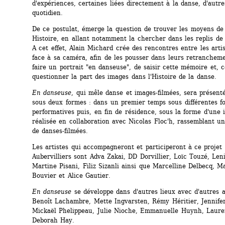
d'expériences, certaines liées directement à la danse, d'autre
quotidien.
De ce postulat, émerge la question de trouver les moyens de 
Histoire, en allant notamment la chercher dans les replis de 
A cet effet, Alain Michard crée des rencontres entre les artist
face à sa caméra, afin de les pousser dans leurs retranchemen
faire un portrait "en danseuse", de saisir cette mémoire et, ce
questionner la part des images dans l'Histoire de la danse.
En danseuse
, qui mêle danse et images-filmées, sera présenté
sous deux formes : dans un premier temps sous différentes fo
performatives puis, en fin de résidence, sous la forme d'une in
réalisée en collaboration avec Nicolas Floc'h, rassemblant une
de danses-filmées.
Les artistes qui accompagneront et participeront à ce projet 
Aubervilliers sont Adva Zakai, DD Dorvillier, Loïc Touzé, Leni
Martine Pisani, Filiz Sizanli ainsi que Marcelline Delbecq, Ma
Bouvier et Alice Gautier.
En danseuse
se développe dans d'autres lieux avec d'autres ar
Benoît Lachambre, Mette Ingvarsten, Rémy Héritier, Jennifer
Mickaël Phelippeau, Julie Nioche, Emmanuelle Huynh, Lauren
Deborah Hay.