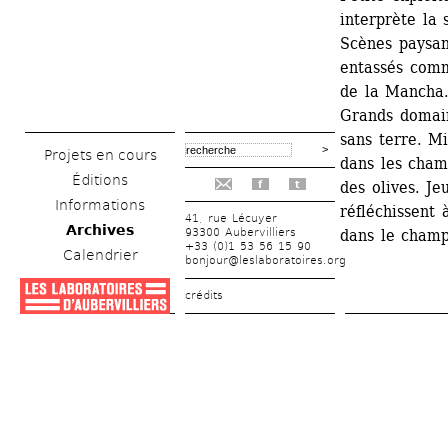
interprète la 
Scènes paysan
entassés comm
de la Mancha. 
Grands domaine
sans terre. Mi
Projets en cours
dans les cham
Éditions
des olives. Je
f
t
Informations
réfléchissent 
41, rue Lécuyer
Archives
93300 Aubervilliers
dans le champ
+33 (0)1 53 56 15 90
Calendrier
bonjour@leslaboratoires.org
crédits