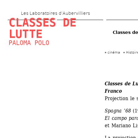
Aller 
Les Laboratoires d’Aubervilliers
au 
CLASSES DE 
contenu 
LUTTE
Classes de
principal
PALOMA POLO
cinéma
Histoi
Classes de Lu
Franco
Projection le
Spagna ’68
(1
El campo par
et Mariano Li
La projection 