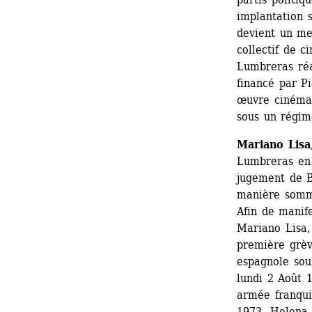
implantation s
devient un me
collectif de c
Lumbreras réa
financé par Pi
œuvre cinémat
sous un régime
Mariano Lisa
Lumbreras en 
jugement de B
manière sommai
Afin de manif
Mariano Lisa, 
première grève
espagnole sous
lundi 2 Août 
armée franqui
1973, Helena 