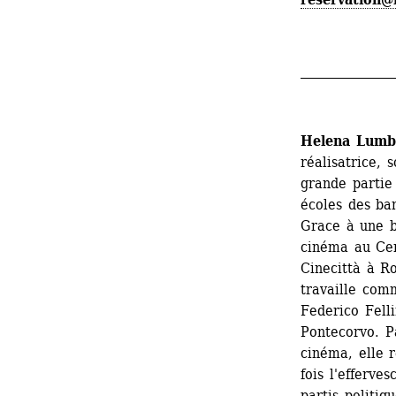
_______________
Helena Lumb
réalisatrice, 
grande partie 
écoles des ba
Grace à une bo
cinéma au Cen
Cinecittà à R
travaille comm
Federico Felli
Pontecorvo. P
cinéma, elle 
fois l'efferve
partis politiq