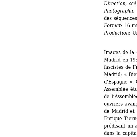
Direction, sc
Photographie
des séquences
Format
: 16 m
Production
: U
Images de la g
Madrid en 1938
fascistes de F
Madrid: « Bie
d’Espagne ». 
Assemblée étud
de l’Assemblée
ouvriers avanç
de Madrid et 
Enrique Tiern
prédisant un a
dans la capit