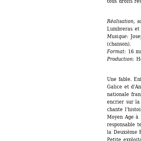
tous droits ré
Réalisation, s
Lumbreras et
Musique
: Jos
(chanson).
Format
: 16 m
Production
: H
Une fable. Enf
Galice et d'An
nationale fran
encrier sur l
chante l'histo
Moyen Age à l
responsable t
la Deuxième R
Petite exploit