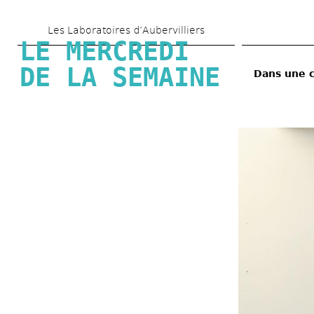
Aller 
Les Laboratoires d’Aubervilliers
au 
LE MERCREDI 
contenu 
DE LA SEMAINE
Dans une c
principal