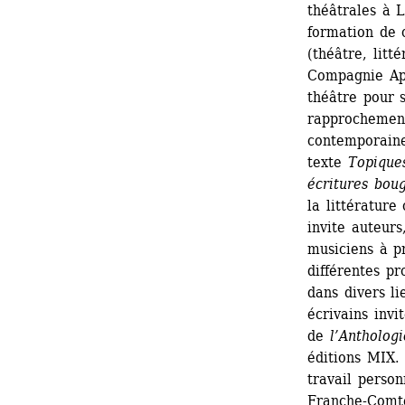
théâtrales à 
formation de 
(théâtre, litt
Compagnie App
théâtre pour s
rapprochement
contemporaine 
texte 
Topique
écritures bou
la littérature
invite auteurs
musiciens à pr
différentes pr
dans divers li
écrivains invit
de 
l
’
Anthologi
éditions MIX.
travail perso
Franche-Comté