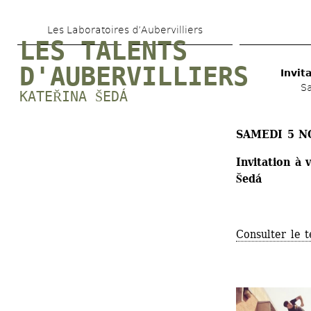
Aller 
Les Laboratoires d’Aubervilliers
au 
LES TALENTS 
contenu 
D'AUBERVILLIERS
Invit
principal
S
KATEŘINA ŠEDÁ
SAMEDI 5 N
Invitation à 
Šedá
Consulter le t