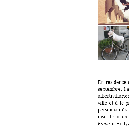
En résidence a
septembre, l'a
albertivillari
ville et à le 
personnalités 
inscrit sur un
Fame
d’Holly