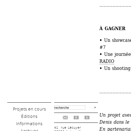
.....................
À GAGNER 
•
Un showcase 
#7
•
Une journée 
RADIO
•
Un shooting
.....................
Projets en cours
Un projet ave
Éditions
f
t
Denis dans le
Informations
41, rue Lécuyer
En partenaria