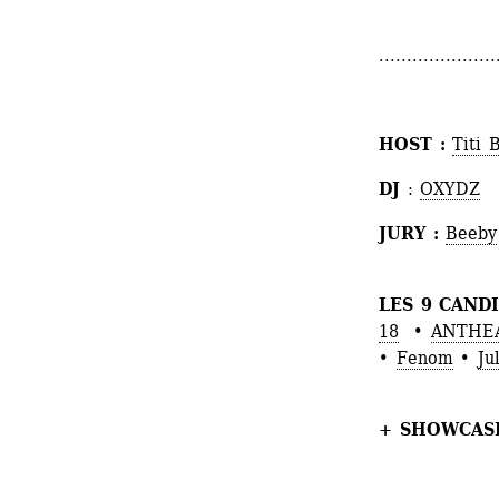
.....................
HOST : 
Titi 
DJ 
: 
OXYDZ
JURY : 
Beeby
LES 9 CAND
18
• 
ANTHE
• 
Fenom
• 
Ju
+ SHOWCAS