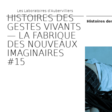
Aller 
Les Laboratoires d’Aubervilliers
au 
HISTOIRES DES 
contenu 
Histoires de
GESTES VIVANTS 
principal
— LA FABRIQUE 
DES NOUVEAUX 
IMAGINAIRES 
#15