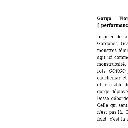
Gorgo — Flor
[ performanc
Inspirée de la
Gorgones, 
GO
monstres fémin
agit ici comme
monstruosité. 
rots, 
GORGO
p
cauchemar et c
et le risible 
gorge déployée
laisse déborde
Celle qui sent
n'est pas là. 
fend, c'est la 