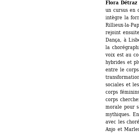
Flora Détraz
un cursus en d
intègre la fo
Rillieux-la-Pa
rejoint ensui
Dança, à Lisbo
la chorégraph
voix est au co
hybrides et pl
entre le corps 
transformation
sociales et le
corps féminins
corps cherchen
morale pour se
mythiques. En 
avec les chor
Anjo et Marle