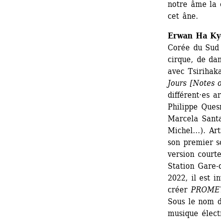
notre âme la 
cet âne.
Erwan Ha Ky
Corée du Sud 
cirque, de da
avec Tsirihak
Jours [Notes 
différent·es a
Philippe Ques
Marcela Santa
Michel...). A
son premier s
version courte
Station Gare-d
2022, il est i
créer 
PROME
Sous le nom d
musique électr