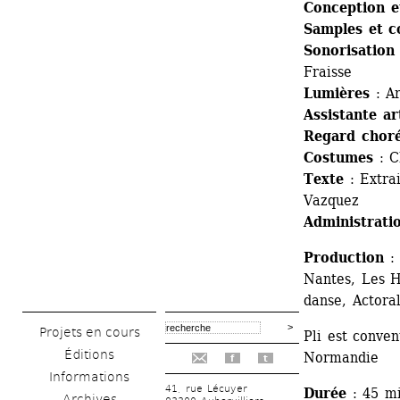
Conception e
Samples et c
Sonorisation 
Fraisse
Lumières
: A
Assistante ar
Regard chor
Costumes
: C
Texte
: Extrai
Vazquez
Administrati
Production
: 
Nantes, Les H
danse, Actor
Projets en cours
Pli est conve
Éditions
Normandie
f
t
Informations
41, rue Lécuyer
Durée
: 45 mi
Archives