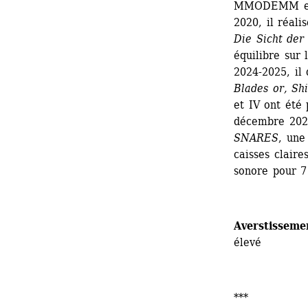
MMODEMM et l
2020, il réali
Die Sicht der
équilibre sur
2024-2025, il
Blades or, Sh
et IV ont été
décembre 2025
SNARES
, une
caisses claire
sonore pour 7
Averstisseme
élevé
*** 