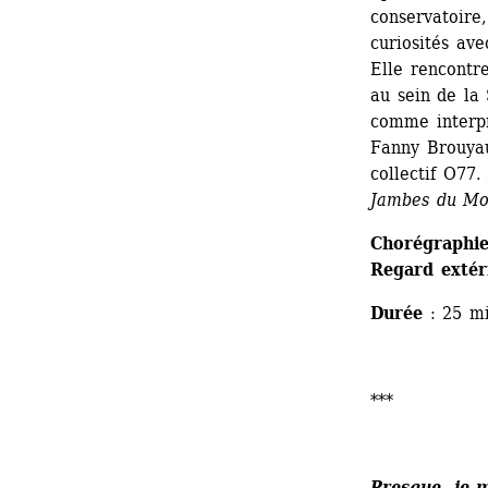
conservatoire,
curiosités ave
Elle rencontr
au sein de la 
comme interpr
Fanny Brouyaux
collectif O77.
Jambes du M
Chorégraphie
Regard extér
Durée
: 25 mi
***
Presque, je 