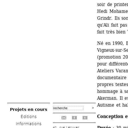
soir de printe
Hedi Mohamed, 
Grindr. Ils so
qu'Ali fait pa
fait très bien 
Né en 1990, Ba
Vigneux-sur-S
(promotion 201
pour différent
Ateliers Varan
documentaire »
propres textes
hommage à sa 
Akerman. Il e
Autisme et ha
Projets en cours
Conception e
Éditions
f
t
Informations
Durée
: 30 mi
41, rue Lécuyer