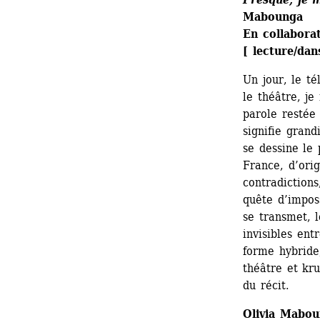
Mabounga
En collaborat
[ lecture/da
Un jour, le t
le théâtre, je
parole restée 
signifie grand
se dessine le
France, d’orig
contradictions
quête d’imposs
se transmet, l
invisibles ent
forme hybride
théâtre et kr
du récit.
Olivia Mabo