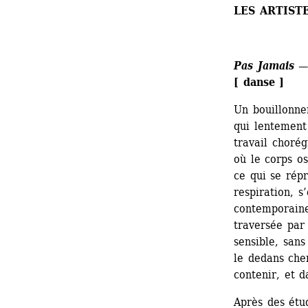
LES ARTIST
Pas Jamais
— 
[ danse ]
Un bouillonne
qui lentement 
travail chorég
où le corps o
ce qui se rép
respiration, s
contemporaine
traversée par
sensible, sans
le dedans cher
contenir, et d
Après des étu