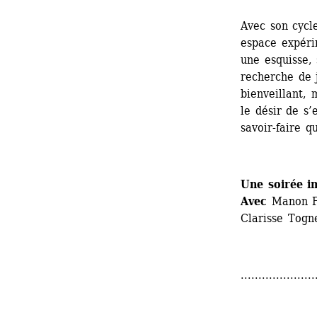
Avec son cycl
espace expéri
une esquisse, 
recherche de j
bienveillant, 
le désir de s’
savoir-faire q
Une soirée i
Avec
Manon Fa
Clarisse Togne
.....................