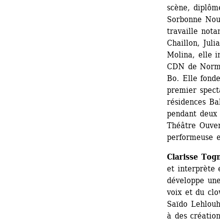
scène, diplôm
Sorbonne Nouv
travaille not
Chaillon, Juli
Molina, elle 
CDN de Norman
Bo. Elle fond
premier spect
résidences Bab
pendant deux 
Théâtre Ouvert
performeuse 
Clarisse Togn
et interprète
développe une
voix et du clo
Saïdo Lehlouh
à des créatio