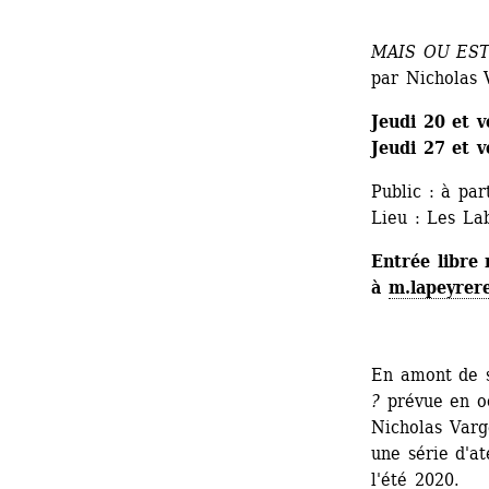
MAIS OU EST
par Nicholas 
Jeudi 20 et 
Jeudi 27 et 
Public : à par
Lieu : Les Lab
Entrée libre 
à 
m.lapeyrer
En amont de s
?
prévue en oc
Nicholas Varge
une série d'at
l'été 2020.