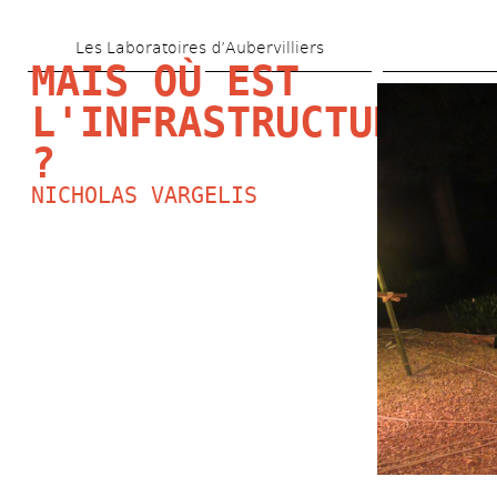
Aller 
Les Laboratoires d’Aubervilliers
au 
MAIS OÙ EST 
contenu 
L'INFRASTRUCTURE 
principal
?
NICHOLAS VARGELIS