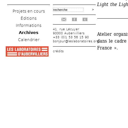
Light the Ligh
Projets en cours
_______________
Éditions
f
t
Informations
41, rue Lécuyer
Archives
93300 Aubervilliers
Atelier organ
+33 (0)1 53 56 15 90
Calendrier
dans le cadre
bonjour@leslaboratoires.org
France ». 
crédits