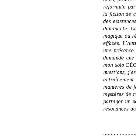
reformule par 
la fiction de 
des existences
dominante. Ce
magique où rêv
effacés. L’Aut
une présence e
demande une a
mon solo 
DÉC
questions, j’
entraînement p
manières de f
mystères de ma
partager un p
résonances dan
.....................