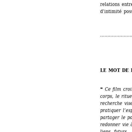
relations entr
d’intimité pos
.....................
LE MOT DE 
❝ 
Ce film cro
corps, le ritue
recherche vis
pratiquer l’es
partager le po
redonner vie 
liens, futurs..