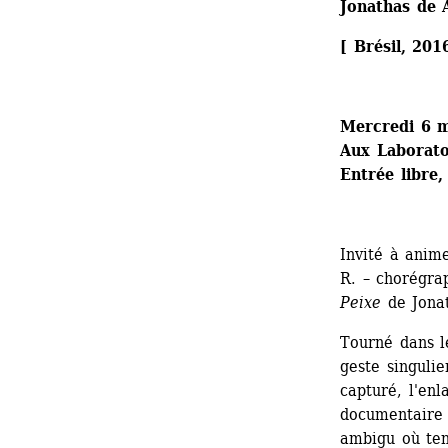
Jonathas de 
[ Brésil, 201
Mercredi 6 m
Aux Laboratoi
Entrée libre,
Invité à anim
R. – chorégra
Peixe
de Jona
Tourné dans l
geste singulie
capturé, l'enl
documentaire 
ambigu où tend