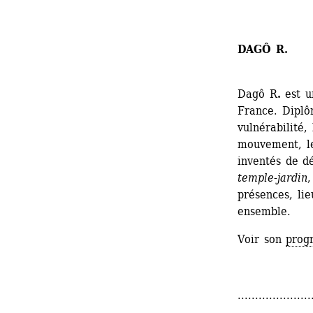
DAGÔ R.
Dagô R
.
est u
France. Diplô
vulnérabilité, 
mouvement, le 
inventés de d
temple-jardin
,
présences, lie
ensemble. 
Voir son 
prog
.....................