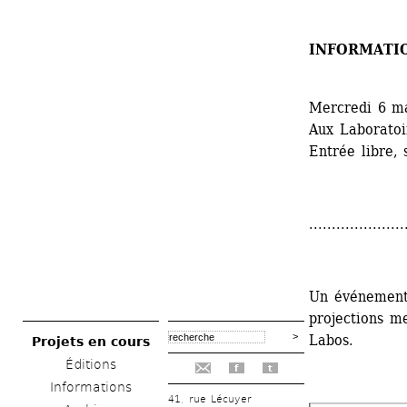
INFORMATI
Mercredi 6 m
Aux Laboratoir
Entrée libre, 
.....................
Un événement
projections me
Labos.
Projets en cours
Éditions
f
t
Informations
41, rue Lécuyer