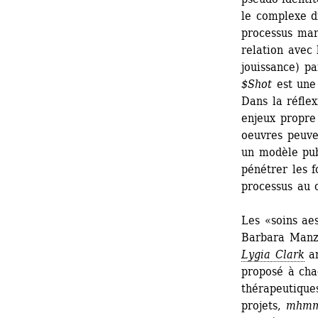
le complexe dr
processus mar
relation avec 
jouissance) pa
$Shot
est une 
Dans la réflex
enjeux propre
oeuvres peuven
un modèle pub
pénétrer les f
processus au 
Les «soins aes
Barbara Manze
Lygia Clark
ar
proposé à chaq
thérapeutique
projets, 
mhm