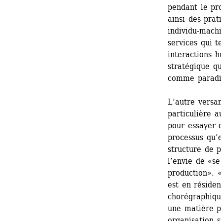
pendant le pro
ainsi des pra
individu-machi
services qui t
interactions 
stratégique qu
comme paradig
L’autre versan
particulière a
pour essayer d
processus qu’e
structure de p
l’envie de «se
production». 
est en résiden
chorégraphique
une matière p
organisation s