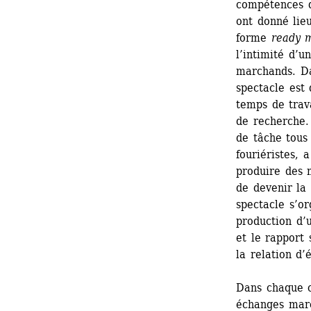
compétences dé
ont donné lieu
forme 
ready 
l’intimité d’u
marchands. D
spectacle est 
temps de trav
de recherche.
de tâche tous
fouriéristes, 
produire des 
de devenir la 
spectacle s’or
production d’
et le rapport 
la relation d’
Dans chaque c
échanges marc