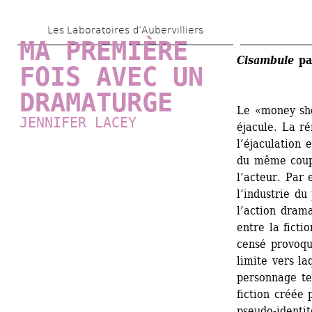
Aller 
Les Laboratoires d’Aubervilliers
au 
MA PREMIÈRE 
contenu 
Cisambule
pa
FOIS AVEC UN 
principal
DRAMATURGE
Le «money sho
JENNIFER LACEY
éjacule. La ré
l’éjaculation 
du même coup 
l’acteur. Par 
l’industrie du 
l’action drama
entre la fictio
censé provoque
limite vers la
personnage ten
fiction créée 
pseudo-identit