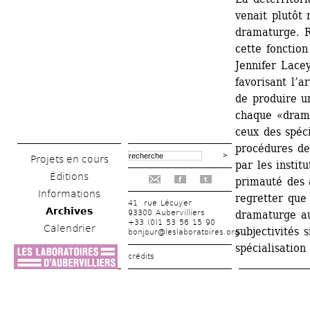
venait plutôt 
dramaturge. R
cette fonction
Jennifer Lace
favorisant l’a
de produire un
chaque «drama
ceux des spéci
procédures de 
Projets en cours
par les instit
Éditions
primauté des a
f
t
Informations
regretter que 
41, rue Lécuyer
Archives
93300 Aubervilliers
dramaturge au
+33 (0)1 53 56 15 90
Calendrier
subjectivités s
bonjour@leslaboratoires.org
spécialisatio
crédits