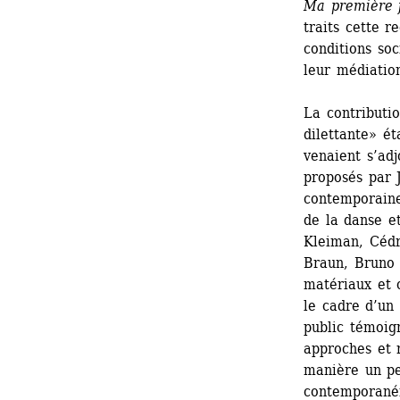
Ma première 
traits cette r
conditions soc
leur médiation
La contributi
dilettante» ét
venaient s’adj
proposés par J
contemporaine,
de la danse et
Kleiman, Cédr
Braun, Bruno 
matériaux et c
le cadre d’un
public témoign
approches et 
manière un pe
contemporanéit