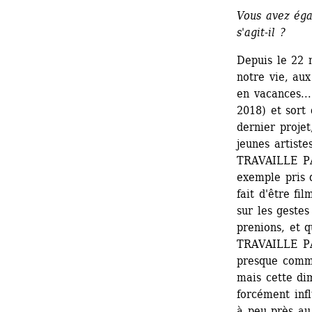
Vous avez éga
s'agit-il ?
Depuis le 22 
notre vie, aux
en vacances..
2018) et sort 
dernier proje
jeunes artiste
TRAVAILLE PAS
exemple pris d
fait d'être fi
sur les gestes
prenions, et q
TRAVAILLE PAS
presque comme
mais cette di
forcément infl
à peu près au