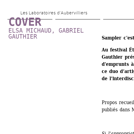
Aller 
Les Laboratoires d’Aubervilliers
au 
COVER
contenu 
ELSA MICHAUD
, 
GABRIEL 
principal
GAUTHIER
Sampler c'es
Au festival É
Gauthier pré
d'emprunts à 
ce duo d’arti
de l’interdisc
Propos recueil
publiés dans 
Si l'appropria