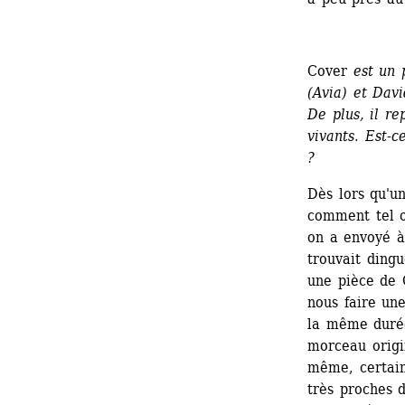
Cover
est un p
(Avia) et Davi
De plus, il re
vivants. Est-c
?
Dès lors qu'un
comment tel ou
on a envoyé à
trouvait dingu
une pièce de 
nous faire une
la même durée
morceau origi
même, certain
très proches 