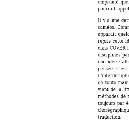
emprunté quelq
pourrait appel
Il y a une der
caméos. Comm
apparaît quel
repris cette i
dans COVER le
disciplines pa
une idée : all
pensée. C'est 
L'interdiscipl
de toute mani
vient de la li
méthodes de tr
toujours par é
chorégraphique
traduction.