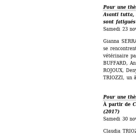
Pour une thè
Avanti tutta,
sont fatigués
Samedi 23 no
Gianna SERRA,
se rencontrent
vétérinaire p
BUFFARD, An
ROJOUX, Deny
TRIOZZI, un 
Pour une thès
À partir de
C
(2017)
Samedi 30 no
Claudia TRIOZ