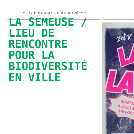
Aller 
Les Laboratoires d’Aubervilliers
au 
LA SEMEUSE / 
contenu 
LIEU DE 
principal
RENCONTRE 
POUR LA 
BIODIVERSITÉ 
EN VILLE