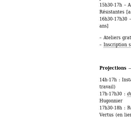
15h30-17h – At
Résistantes [a
16h30-17h30 – 
ans]
– Ateliers grat
– 
Inscription 
Projections 
14h-17h : Inst
travail)
17h-17h30 : 
d
Hugonnier
17h30-18h : Re
Vertus (en lie