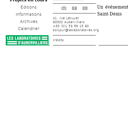
Projets en cours
Un événement 
Éditions
f
t
Saint-Denis
Informations
41, rue Lécuyer
Archives
93300 Aubervilliers
+33 (0)1 53 56 15 90
Calendrier
bonjour@leslaboratoires.org
crédits