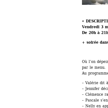
« DESCRIPT
Vendredi 3 m
De 20h à 21
+ soirée dan
Où l’on dépein
par le menu.
Au programme
– Valérie dit 
– Jennifer déc
– Clémence ra
– Pascale s’e
– Nelly en ap