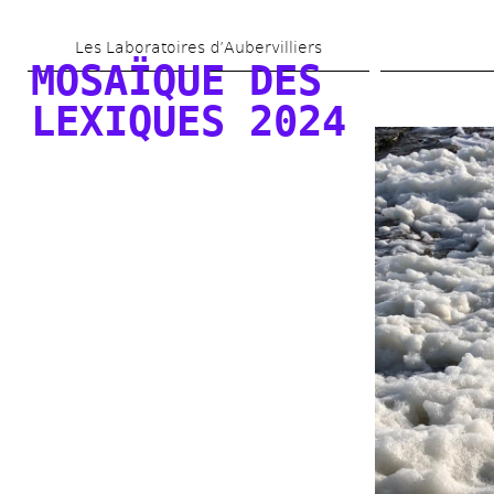
Aller 
Les Laboratoires d’Aubervilliers
au 
MOSAÏQUE DES 
contenu 
LEXIQUES 2024
principal