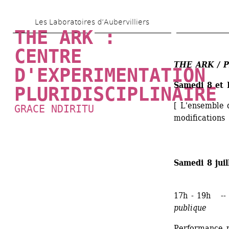
Aller 
Les Laboratoires d’Aubervilliers
au 
THE ARK : 
contenu 
CENTRE 
principal
THE ARK / 
D'EXPERIMENTATION 
Samedi 8 et 
PLURIDISCIPLINAIRE
[ L'ensemble 
GRACE NDIRITU
modifications 
Samedi 8 juil
17h - 19h -
publique
Performance p