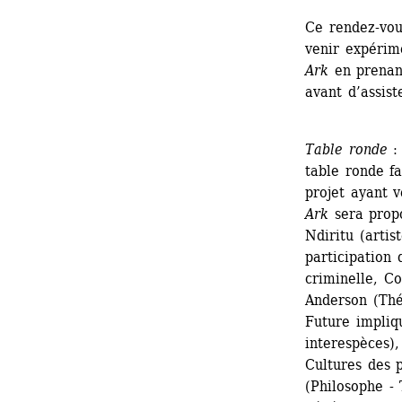
Ce rendez-vous
venir expérim
Ark
en prenant
avant d’assist
Table ronde
: 
table ronde fa
projet ayant 
Ark
sera propo
Ndiritu (artis
participation
criminelle, C
Anderson (Thé
Future impliqu
interespèces),
Cultures des 
(Philosophe -