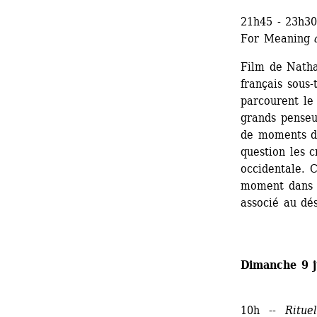
21h45 - 23h3
For Meaning 
Film de Natha
français sous-
parcourent le
grands penseu
de moments de
question les c
occidentale. C
moment dans l
associé au dé
Dimanche 9 j
10h -- 
Rituel