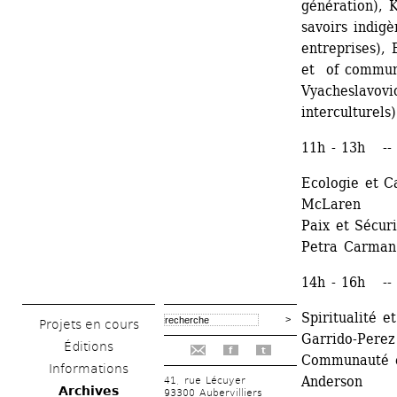
génération), K
savoirs indigè
entreprises), 
et of communi
Vyacheslavovi
interculturels)
11h - 13h --
Ecologie et C
McLaren
Paix et Sécur
Petra Carman
14h - 16h --
Spiritualité 
Projets en cours
Garrido-Perez
Éditions
f
t
Communauté e
Informations
Anderson
41, rue Lécuyer
Archives
93300 Aubervilliers