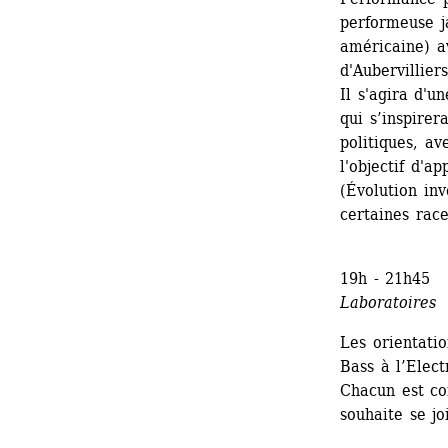
performeuse j
américaine) av
d'Aubervilliers
Il s'agira d'u
qui s’inspirer
politiques, av
l'objectif d'
(Évolution inv
certaines rac
19h - 21h45 
Laboratoires
Les orientatio
Bass à l’Elect
Chacun est con
souhaite se jo