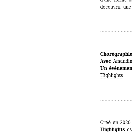
découvrir une
.....................
Chorégraphi
Avec
Amandine
Un événement
Highlights
.....................
Créé en 2020 
Highlights
est