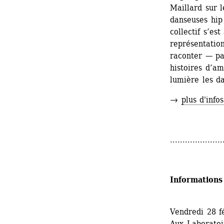
Maillard sur l
danseuses hi
collectif s’es
représentation
raconter — par
histoires d’am
lumière les 
→ 
plus d'infos
.....................
Informations
Vendredi 28 f
Aux Laboratoir