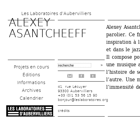
Aller 
Les Laboratoires d’Aubervilliers
au 
ALEXEY 
contenu 
Alexey Asantch
ASANTCHEEFF
parolier. Ce f
principal
inspiration à 
et dans le jaz
Il compose po
une musique au
Projets en cours
l’histoire de 
Éditions
f
t
l’autre. Une m
Informations
l’immensité d
41, rue Lécuyer
Archives
93300 Aubervilliers
+33 (0)1 53 56 15 90
Calendrier
bonjour@leslaboratoires.org
crédits