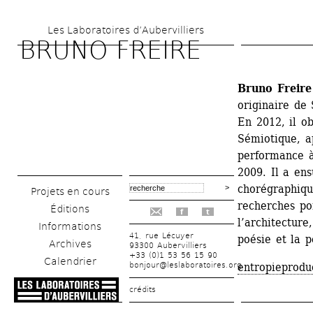
Aller 
Les Laboratoires d’Aubervilliers
au 
BRUNO FREIRE
contenu 
principal
Bruno Freire
originaire de 
En 2012, il o
Sémiotique, ap
performance à
2009. Il a ens
chorégraphique
Projets en cours
recherches por
Éditions
f
t
l’architecture
Informations
41, rue Lécuyer
poésie et la 
Archives
93300 Aubervilliers
+33 (0)1 53 56 15 90
Calendrier
bonjour@leslaboratoires.org
entropieprodu
crédits