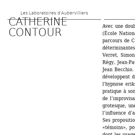
Aller 
Les Laboratoires d’Aubervilliers
au 
CATHERINE 
contenu 
Avec une doub
CONTOUR
(École Nationa
principal
parcours de C
déterminantes 
Verret, Simon
Régy, Jean-Pa
Jean Becchio. 
développent d
l'hypnose erik
pratique à son
de l’improvis
grotesque, un
l’influence d’
Ses propositio
«témoins», po
dont les usag