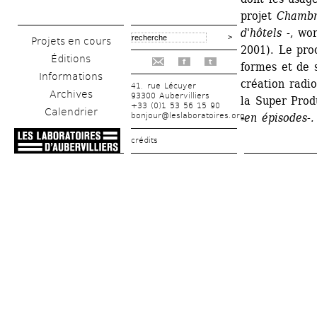
projet 
Chamb
d'hôtels -
, wor
Projets en cours
2001). Le pro
Éditions
f
t
formes et de su
Informations
création radio
41, rue Lécuyer
Archives
93300 Aubervilliers
la Super Prod
+33 (0)1 53 56 15 90
Calendrier
bonjour@leslaboratoires.org
-en épisodes-.
crédits