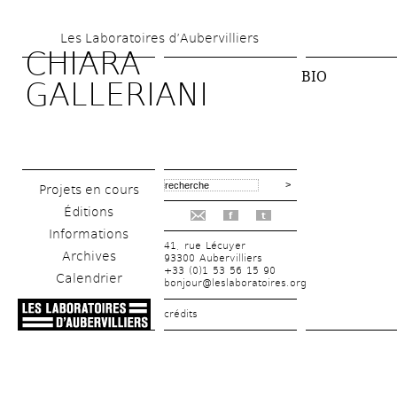
Aller 
Les Laboratoires d’Aubervilliers
au 
CHIARA 
contenu 
BIO
GALLERIANI
principal
Projets en cours
Éditions
f
t
Informations
41, rue Lécuyer
Archives
93300 Aubervilliers
+33 (0)1 53 56 15 90
Calendrier
bonjour@leslaboratoires.org
crédits