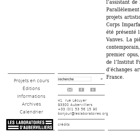
l’assistant de 
Parallèlement
projets artist
Corps Imparfa
été présenté l
Vanves. La pi
contemporain,
premier opus, 
de l’Institut 
d’échanges art
France.
Projets en cours
Éditions
f
t
Informations
41, rue Lécuyer
Archives
93300 Aubervilliers
+33 (0)1 53 56 15 90
Calendrier
bonjour@leslaboratoires.org
crédits