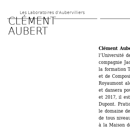
Aller 
Les Laboratoires d’Aubervilliers
au 
CLÉMENT 
contenu 
AUBERT 
principal
Clément Aub
l’Université d
compagnie Jack
la formation 
et de Composi
Royaumont alo
et dansera po
et 2017, il es
Dupont. Pratic
le domaine de
de tous nivea
à la Maison de