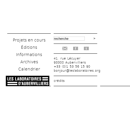
Projets en cours
Éditions
f
t
Informations
41, rue Lécuyer
Archives
93300 Aubervilliers
+33 (0)1 53 56 15 90
Calendrier
bonjour@leslaboratoires.org
crédits