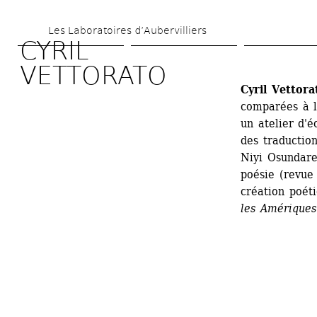
Aller 
Les Laboratoires d’Aubervilliers
au 
CYRIL 
contenu 
VETTORATO
principal
Cyril Vettora
comparées à l
un atelier d'é
des traduction
Niyi Osundare
poésie (revue
création poéti
les Amériques