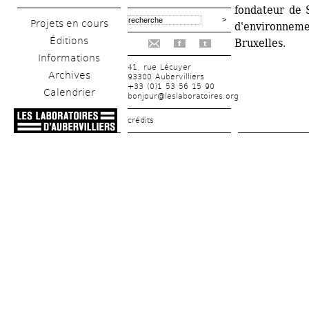
fondateur de 
Projets en cours
d'environnemen
Éditions
Bruxelles.
f
t
Informations
41, rue Lécuyer
Archives
93300 Aubervilliers
+33 (0)1 53 56 15 90
Calendrier
bonjour@leslaboratoires.org
crédits