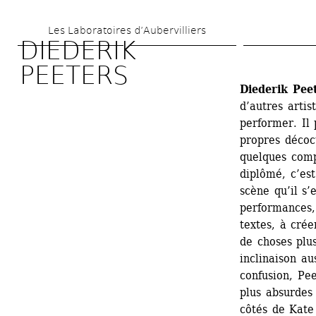
Aller 
Les Laboratoires d’Aubervilliers
au 
DIEDERIK 
contenu 
PEETERS
principal
Diederik Pee
d’autres artis
performer. Il 
propres décoct
quelques compl
diplômé, c’est
scène qu’il s’
performances,
textes, à crée
de choses plus
inclinaison au
confusion, Pee
plus absurdes 
côtés de Kate