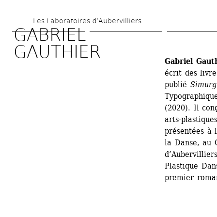
Aller 
Les Laboratoires d’Aubervilliers
au 
GABRIEL 
contenu 
GAUTHIER
principal
Gabriel Gauth
écrit des livr
publié 
Simurg
Typographique
(2020). Il con
arts-plastiques
présentées à 
la Danse, au 
d’Aubervillier
Plastique Dan
premier roman