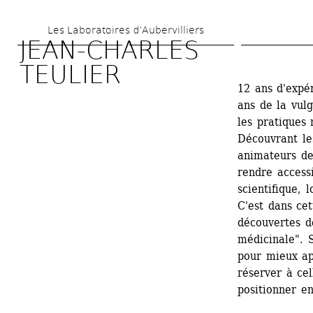
Aller 
Les Laboratoires d’Aubervilliers
au 
JEAN-CHARLES 
contenu 
TEULIER
principal
12 ans d'expér
ans de la vulg
les pratiques 
Découvrant les
animateurs de 
rendre access
scientifique, 
C'est dans cet
découvertes d
médicinale". 
pour mieux app
réserver à cel
positionner en