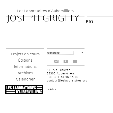
Aller 
Les Laboratoires d’Aubervilliers
au 
JOSEPH GRIGELY
contenu 
BIO
principal
Projets en cours
Éditions
f
t
Informations
41, rue Lécuyer
Archives
93300 Aubervilliers
+33 (0)1 53 56 15 90
Calendrier
bonjour@leslaboratoires.org
crédits