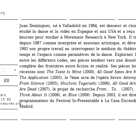
Aller 
au 
ers
contenu 
Juan Domínguez, né à Valladolid en 1964, est danseur et chor
principal
étudié la danse et la vidéo en Espagne et aux USA et a reçu 
bourses pour étudier à Movement Research à New York. Il tra
depuis 1987 comme interprète et assistant artistique, et déve
1992 son propre travail en interrogeant le médium du théâtre 
temps et l'espace comme paramètres de la danse. Explorant la
entre les différents codes, ses pièces tendent vers une dissolu
complète des frontières entre fiction et réalité. Ses pièces les
récentes sont 
The Taste Is Mine
(2000), 
All Good Spies Are 
The Application 
(2005), le 7ème acte de l'opéra 
Seven Attemp
t
From Silence
(2005), 
Shichimi Togarashi 
(2006), 
All Good Art
Are Dead
(2007), le projet de recherche 
From… To…
(2007), 
r
Think About It
(2008), et 
Blue
(2009). Depuis 2003, il est dire
iers
 15 90
programmateur du Festival In-Presentable à La Casa Encendi
ratoires.org
Madrid.