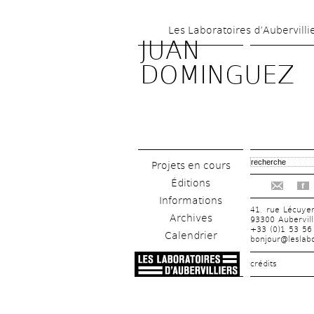
Les Laboratoires d’Aubervilli
JUAN 
DOMINGUEZ
Projets en cours
Éditions
f
Informations
41, rue Lécuye
Archives
93300 Aubervill
+33 (0)1 53 56
Calendrier
bonjour@leslabo
crédits