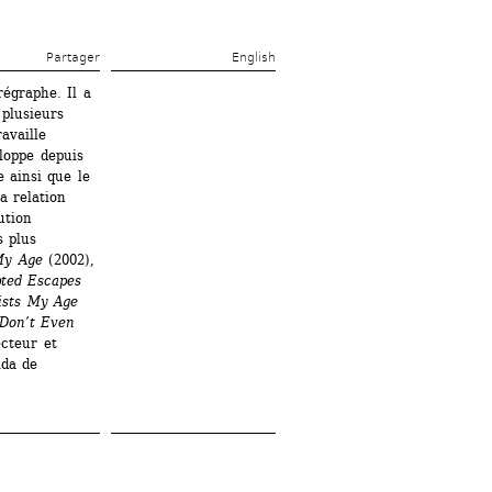
Partager 
English
égraphe. Il a 
plusieurs 
vaille 
loppe depuis 
ainsi que le 
 relation 
tion 
 plus 
My Age
(2002),
ted Escapes 
ists My Age 
Don’t Even 
cteur et 
da de 