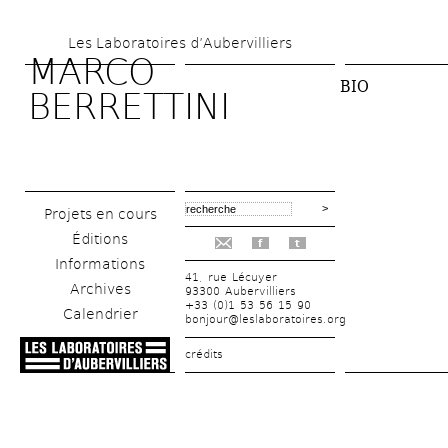
Aller 
Les Laboratoires d’Aubervilliers
au 
MARCO 
contenu 
BIO
BERRETTINI 
principal
Projets en cours
Éditions
f
t
Informations
41, rue Lécuyer
Archives
93300 Aubervilliers
+33 (0)1 53 56 15 90
Calendrier
bonjour@leslaboratoires.org
crédits