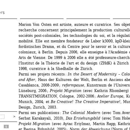
Aller 
au 
ers
contenu 
Marion Von Osten est artiste, auteure et curatrice. Ses objet
principal
recherche concernent principalement la production culturelle
sociétés post-coloniales, les technologies du soi, et la régulati
mobilité. Elle est membre fondateur de Labor k3000, kpD-klei
fordistisches Drama, et du Centre pour le savoir et la cultur
coloniaux, à Berlin. Depuis 2006, elle enseigne à l'Académie
Arts de Vienne. De 1999 à 2006 elle a été professeure-cherch
l'Institut de la Théorie de l'art et du design (ZHdK) à Zürich 
1998, curatrice à la Shedhalle de Zürich. 
Parmi ses projets récents : 
In the Desert of Modernity – Colon
and After
, Haus der Kulturen der Welt, Berlin et Anciens abat
Casablanca, 2008-2009 ; 
reformpause
, Kunstraum de l'Universi
Lüneburg, 2006 ; 
Projekt Migration
(avec Kathrin Rhomberg) e
TRANSITMIGRATION
, Cologne, 2002-2006 ; 
Atelier Europa
, K
Munich, 2004; et 
Be Creative! The Creative Imperative!
, Mus
Design, Zurich, 2003. 
Parmi ses publications : 
The Colonial Modern
(avec Tom Aver
Serhat Karakayali, 2010), 
Das Erziehungsbild
(avec Tom Holert
Projekt Migration
(avec Aytac Eriylmaz, Martin Rapp, Kathri
t
et Regina Röhmhild, 2005) ; 
Norm der Abweichung
[Norm of D