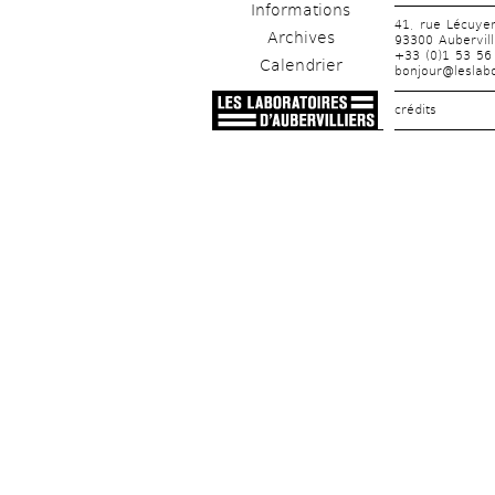
Informations
41, rue Lécuye
Archives
93300 Aubervill
+33 (0)1 53 56
Calendrier
bonjour@leslabo
crédits