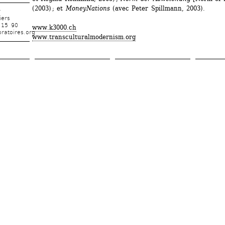
(2003) ; et 
MoneyNations
(avec Peter Spillmann, 2003).
r
iers
 15 90
www.k3000.ch
ratoires.org
www.transculturalmodernism.org