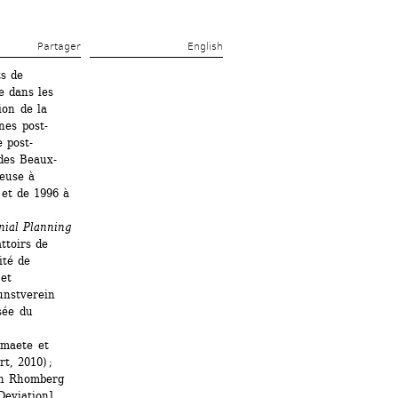
Partager 
English
s de 
 dans les 
on de la 
nes post-
e post-
 des Beaux-
euse à 
et de 1996 à 
ial Planning 
toirs de 
té de 
t 
unstverein 
ée du 
maete et 
, 2010) ; 
n Rhomberg 
eviation] 