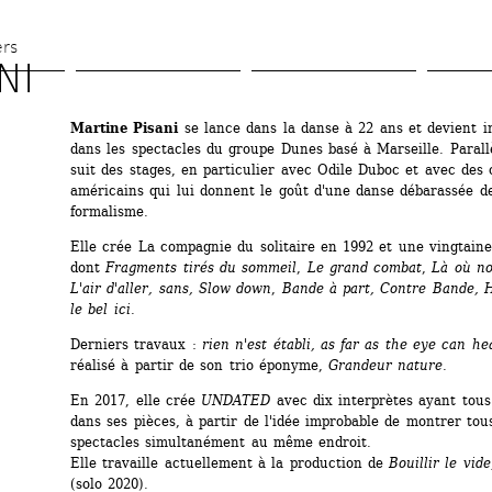
Aller 
au 
ers
NI
contenu 
principal
Martine Pisani
se lance dans la danse à 22 ans et devient in
dans les spectacles du groupe Dunes basé à Marseille. Parallè
suit des stages, en particulier avec Odile Duboc et avec des 
américains qui lui donnent le goût d'une danse débarassée de
formalisme.
Elle crée La compagnie du solitaire en 1992 et une vingtaine 
dont 
Fragments tirés du sommeil
,
Le grand combat
,
Là où n
L'air d'aller, sans, Slow down
, 
Bande à part, Contre Bande, H
le bel ici. 
Derniers travaux :
rien n'est établi, as far as the eye can hea
réalisé à partir de son trio éponyme, 
Grandeur nature
.
En 2017, elle crée 
UNDATED
avec dix interprètes ayant tous 
dans ses pièces, à partir de l'idée improbable de montrer tous
spectacles simultanément au même endroit.
Elle travaille actuellement à la production de 
Bouillir le vide
(solo 2020).