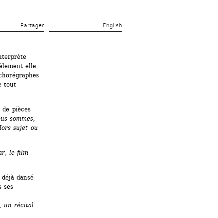
Partager 
English
terprète 
lement elle 
chorégraphes 
 tout 
de pièces 
ous sommes
, 
ors sujet ou 
r, le film
déjà dansé 
 ses 
, un récital