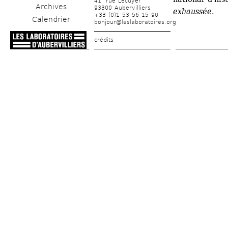
41, rue Lécuyer
Archives
93300 Aubervilliers
exhaussée
. 
+33 (0)1 53 56 15 90
Calendrier
bonjour@leslaboratoires.org
crédits