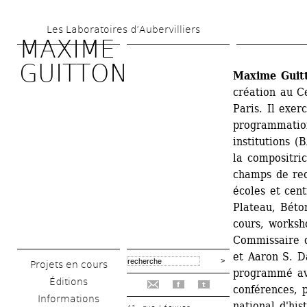
Aller 
Les Laboratoires d’Aubervilliers
au 
MAXIME 
contenu 
GUITTON
Maxime Guit
principal
création au Ce
Paris. Il exer
programmation
institutions (
la compositri
champs de rec
écoles et cen
Plateau, Béto
cours, worksho
Commissaire d
et Aaron S. D
Projets en cours
programmé ave
Éditions
f
t
conférences, 
Informations
national d'his