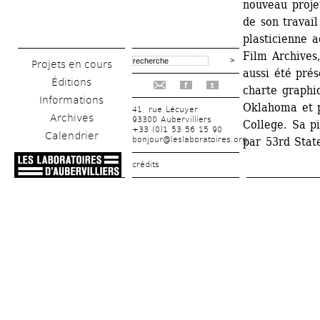
nouveau proje
de son travail
plasticienne a
Film Archives,
Projets en cours
aussi été prés
Éditions
f
t
charte graphi
Informations
Oklahoma et 
41, rue Lécuyer
Archives
93300 Aubervilliers
College. Sa p
+33 (0)1 53 56 15 90
Calendrier
bonjour@leslaboratoires.org
par 53rd Stat
crédits