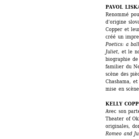
PAVOL LISK
Renommé pour 
d’origine slov
Copper et leu
créé un impres
Poetics: a ba
Juliet,
et le no
biographie de
familier du N
scène des piè
Chashama, et 
mise en scène
KELLY COP
Avec son part
Theater of Ok
originales, do
Romeo and Jul