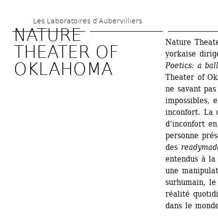
Aller 
Les Laboratoires d’Aubervilliers
au 
NATURE 
contenu 
Nature Theat
THEATER OF 
yorkaise diri
principal
OKLAHOMA
Poetics: a bal
Theater of Okl
ne savant pas 
impossibles, e
inconfort. La 
d’inconfort en
personne prése
des 
readymad
entendus à la
une manipulati
surhumain, le
réalité quotid
dans le monde