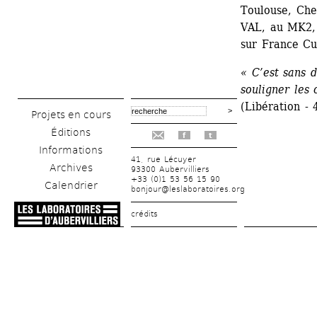
Toulouse, Che
VAL, au MK2, a
sur France Cu
« C’est sans d
souligner les
(Libération -
Projets en cours
Éditions
f
t
Informations
41, rue Lécuyer
Archives
93300 Aubervilliers
+33 (0)1 53 56 15 90
Calendrier
bonjour@leslaboratoires.org
crédits