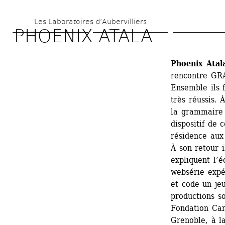
Aller 
Les Laboratoires d’Aubervilliers
au 
PHOENIX ATALA
contenu 
principal
Phoenix Atal
rencontre GRA
Ensemble ils 
très réussis. 
la grammaire c
dispositif de 
résidence aux 
À son retour 
expliquent l’é
websérie expe
et code un jeu
productions so
Fondation Car
Grenoble, à l