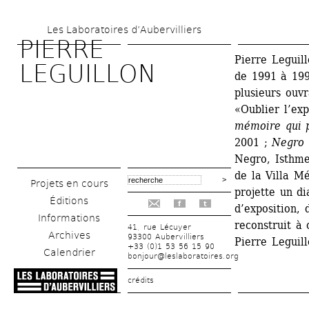
Aller 
Les Laboratoires d’Aubervilliers
au 
PIERRE 
contenu 
Pierre Leguil
LEGUILLON
de 1991 à 1996
principal
plusieurs ouvr
«Oublier l’ex
mémoire qui 
2001 ; 
Negro 
Negro, Isthme 
de la Villa Mé
Projets en cours
projette un di
Éditions
f
t
d’exposition, 
Informations
reconstruit à
41, rue Lécuyer
Archives
93300 Aubervilliers
Pierre Leguill
+33 (0)1 53 56 15 90
Calendrier
bonjour@leslaboratoires.org
crédits