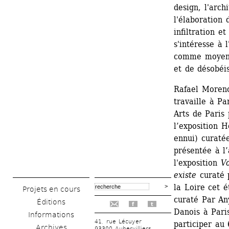
design, l'arch
l'élaboration 
infiltration et
s'intéresse à 
comme moyen d
et de désobéis
Rafael Moreno
travaille à Pa
Arts de Paris 
l’exposition 
ennui) curaté
présentée à l
l'exposition 
Vo
existe
curaté p
la Loire cet é
Projets en cours
curaté Par An
Éditions
f
t
Danois à Paris
Informations
41, rue Lécuyer
participer au
Archives
93300 Aubervilliers