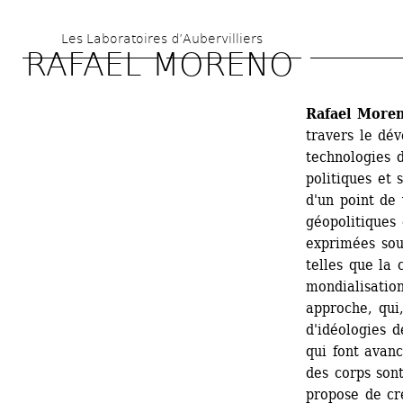
Aller 
Les Laboratoires d’Aubervilliers
au 
RAFAEL MORENO 
contenu 
principal
Rafael More
travers le dé
technologies 
politiques et 
d'un point de 
géopolitiques 
exprimées sous
telles que la c
mondialisatio
approche, qui, 
d'idéologies d
qui font avanc
des corps sont
propose de cre