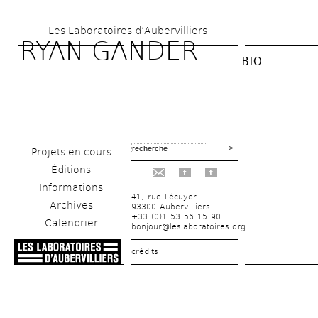
Aller 
Les Laboratoires d’Aubervilliers
au 
RYAN GANDER 
contenu 
BIO
principal
Projets en cours
Éditions
f
t
Informations
41, rue Lécuyer
Archives
93300 Aubervilliers
+33 (0)1 53 56 15 90
Calendrier
bonjour@leslaboratoires.org
crédits